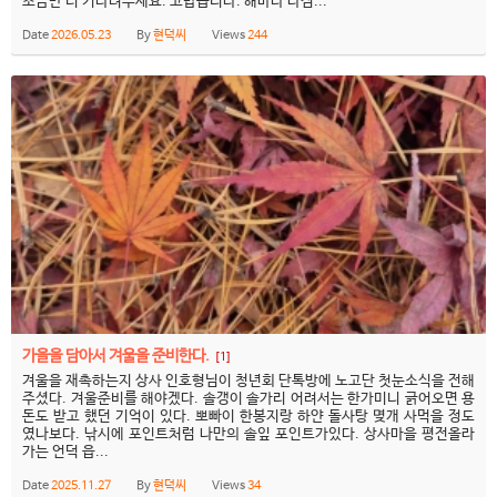
조금만 더 기다려주세요. 고맙습니다. 해마다 다짐...
Date
2026.05.23
By
현덕씨
Views
244
가을을 담아서 겨울을 준비한다.
[1]
겨울을 재촉하는지 상사 인호형님이 청년회 단톡방에 노고단 첫눈소식을 전해
주셨다. 겨울준비를 해야겠다. 솔갱이 솔가리 어려서는 한가미니 긁어오면 용
돈도 받고 했던 기억이 있다. 뽀빠이 한봉지랑 하얀 돌사탕 몆개 사먹을 정도
였나보다. 낚시에 포인트처럼 나만의 솔잎 포인트가있다. 상사마을 평전올라
가는 언덕 읍...
Date
2025.11.27
By
현덕씨
Views
34