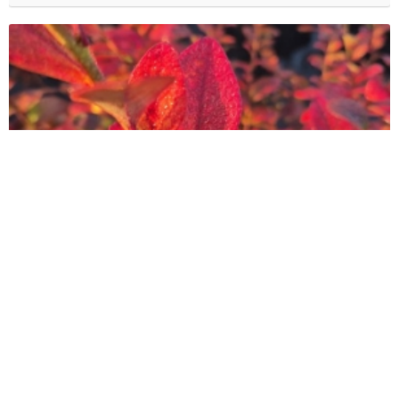
봄과 가을의 실종
블루베리의 단풍은 언제나 명품이다. 바람에 겨울느낌이 나니 곧 낙엽이겠네.
겨울준비...
Date
2025.11.17
By
현덕씨
Views
27